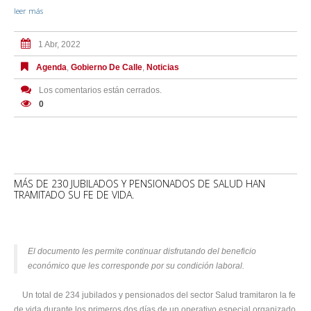
leer más
1 Abr, 2022
Agenda
,
Gobierno De Calle
,
Noticias
Los comentarios están cerrados.
0
MÁS DE 230 JUBILADOS Y PENSIONADOS DE SALUD HAN
TRAMITADO SU FE DE VIDA.
El documento les permite continuar disfrutando del beneficio
económico que les corresponde por su condición laboral.
⠀ Un total de 234 jubilados y pensionados del sector Salud tramitaron la fe
de vida durante los primeros dos días de un operativo especial organizado