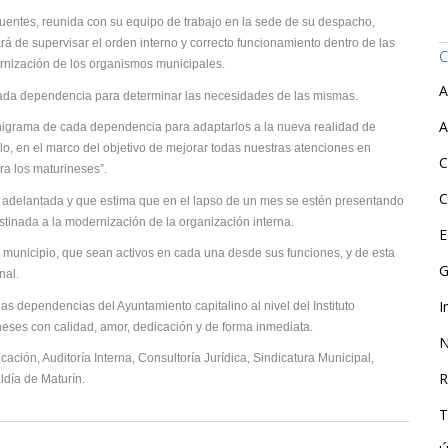
Fuentes, reunida con su equipo de trabajo en la sede de su despacho,
rá de supervisar el orden interno y correcto funcionamiento dentro de las
C
ernización de los organismos municipales.
A
 cada dependencia para determinar las necesidades de las mismas.
A
nigrama de cada dependencia para adaptarlos a la nueva realidad de
o, en el marco del objetivo de mejorar todas nuestras atenciones en
C
ra los maturineses”.
C
a adelantada y que estima que en el lapso de un mes se estén presentando
stinada a la modernización de la organización interna.
E
l municipio, que sean activos en cada una desde sus funciones, y de esta
G
nal.
I
as dependencias del Ayuntamiento capitalino al nivel del Instituto
ineses con calidad, amor, dedicación y de forma inmediata.
N
ación, Auditoría Interna, Consultoría Jurídica, Sindicatura Municipal,
R
ldía de Maturín.
T