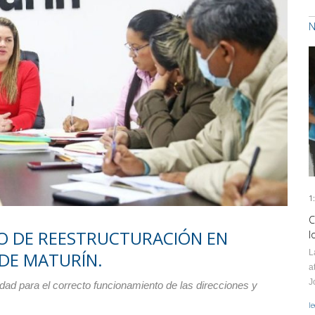
N
1
C
O DE REESTRUCTURACIÓN EN
l
L
 DE MATURÍN.
a
J
dad para el correcto funcionamiento de las direcciones y
l