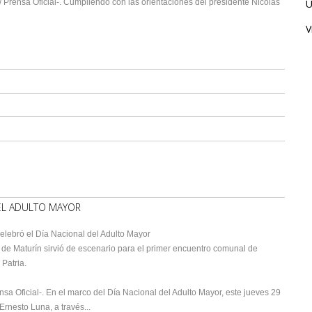
/ Prensa Oficial-. Cumpliendo con las orientaciones del presidente Nicolás
Ú
V
EL ADULTO MAYOR
lebró el Día Nacional del Adulto Mayor
 de Maturín sirvió de escenario para el primer encuentro comunal de
Patria.
nsa Oficial-. En el marco del Día Nacional del Adulto Mayor, este jueves 29
rnesto Luna, a través...