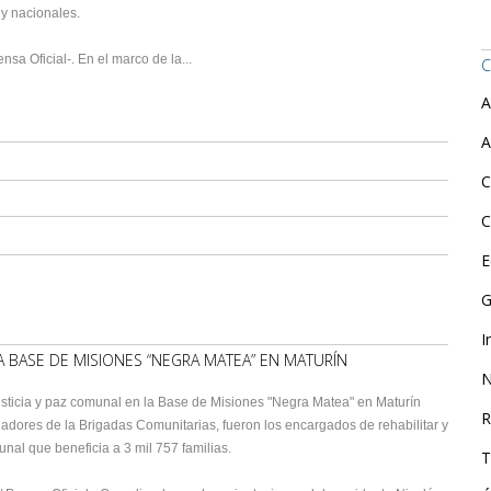
 y nacionales.
ensa Oficial-. En el marco de la...
C
A
A
C
C
E
G
I
LA BASE DE MISIONES “NEGRA MATEA” EN MATURÍN
N
justicia y paz comunal en la Base de Misiones "Negra Matea" en Maturín
R
jadores de la Brigadas Comunitarias, fueron los encargados de rehabilitar y
nal que beneficia a 3 mil 757 familias.
T