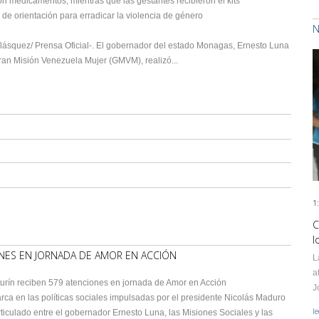
on medicamentos, mientras que las gestantes recibieron el kits
 de orientación para erradicar la violencia de género
N
elásquez/ Prensa Oficial-. El gobernador del estado Monagas, Ernesto Luna
an Misión Venezuela Mujer (GMVM), realizó...
1
C
l
NES EN JORNADA DE AMOR EN ACCIÓN
L
a
urín reciben 579 atenciones en jornada de Amor en Acción
J
arca en las políticas sociales impulsadas por el presidente Nicolás Maduro
l
rticulado entre el gobernador Ernesto Luna, las Misiones Sociales y las