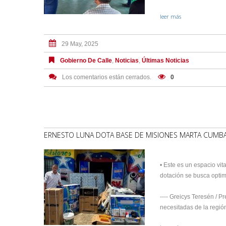
leer más
29 May, 2025
Gobierno De Calle
,
Noticias
,
Últimas Noticias
Los comentarios están cerrados.
0
ERNESTO LUNA DOTA BASE DE MISIONES MARTA CUMBA
• Este es un espacio vi
dotación se busca optima
---- Greicys Teresén / P
necesitadas de la regió