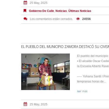
25 May, 2025
Gobierno De Calle
,
Noticias
,
Últimas Noticias
Los comentarios están cerrados.
24556
EL PUEBLO DEL MUNICIPIO ZAMORA DESTACÓ SU CIVI
El pueblo del municipio
• El alcalde Oscar Cede
la Escuela Alberto Ravel
----- Yohana Santil / Pr
tempranas horas de...
leer más
25 May, 2025