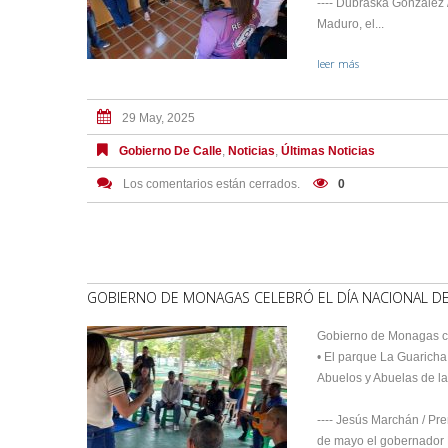
---- Dubraska González 
Maduro, el...
leer más
29 May, 2025
Gobierno De Calle
,
Noticias
,
Últimas Noticias
Los comentarios están cerrados.
0
GOBIERNO DE MONAGAS CELEBRÓ EL DÍA NACIONAL D
Gobierno de Monagas ce
• El parque La Guaricha
Abuelos y Abuelas de la 
---- Jesús Marchán / Pre
de mayo el gobernador E