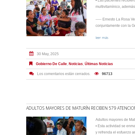
• Las pacientes recibier
multivitamínico, además
----- Ernesto La Rosa V
conjuntamente con la Gr
leer más
30 May, 2025
Gobierno De Calle
,
Noticias
,
Últimas Noticias
Los comentarios están cerrados.
96713
ADULTOS MAYORES DE MATURÍN RECIBEN 579 ATENCIO
Adultos mayores de Mat
• Esta actividad se enm
y refrenda el esfuerzo a