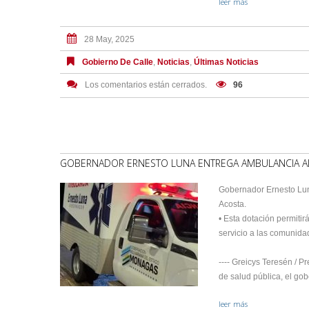
leer más
28 May, 2025
Gobierno De Calle
,
Noticias
,
Últimas Noticias
Los comentarios están cerrados.
96
GOBERNADOR ERNESTO LUNA ENTREGA AMBULANCIA AL H
Gobernador Ernesto Luna
Acosta.
• Esta dotación permitir
servicio a las comunid
---- Greicys Teresén / P
de salud pública, el go
leer más