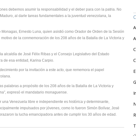
iones debemos asumir la responsabilidad y el deber para con la patria. No
aduro, al darle tareas fundamentales a la juventud venezolana, la
C
A
do Monagas, Ernesto Luna, quien asistió como Orador de Orden de la Sesión
A
 motivo de la conmemoración de los 208 años de la Batalla de La Victoria y
C
la alcaldía de José Félix Ribas y el Consejo Legislativo del Estado
C
ra de esa entidad, Karina Carpio.
ecimiento por la invitación a este acto, que rememora el papel
E
zolana.
G
as palabras a propósito de los 208 años de la Batalla de La Victoria y
ana”, expresó el mandatario monaguense.
I
r una Venezuela libre e independiente es histórica y determinante,
N
incipalmente impulsados por jóvenes, como lo fueron Simón Bolívar, José
R
abrazaron la lucha emancipadora antes de cumplir los 30 años de edad.
T