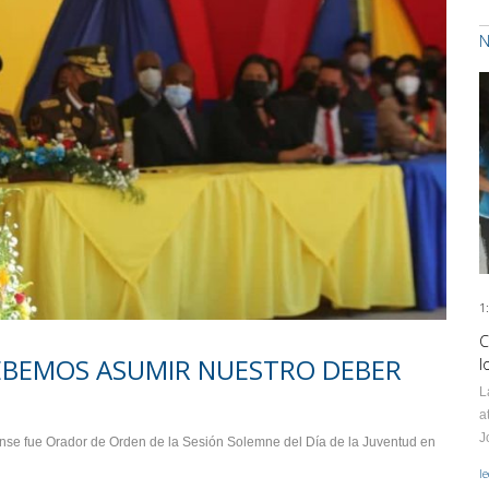
N
1
C
DEBEMOS ASUMIR NUESTRO DEBER
l
L
a
J
nse fue Orador de Orden de la Sesión Solemne del Día de la Juventud en
l