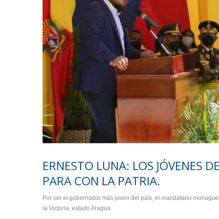
ERNESTO LUNA: LOS JÓVENES 
PARA CON LA PATRIA.
Por ser el gobernador más joven del país, el mandatario monague
la Victoria, estado Aragua.