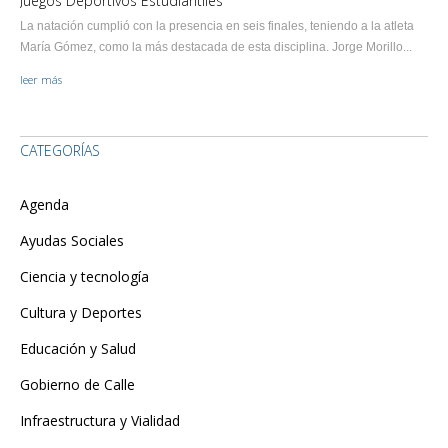
Juegos Deportivos Estudiantiles
La natación cumplió con la presencia en seis finales, teniendo a la atleta
María Gómez, como la más destacada de esta disciplina. Jorge Morillo...
leer más
CATEGORÍAS
Agenda
Ayudas Sociales
Ciencia y tecnología
Cultura y Deportes
Educación y Salud
Gobierno de Calle
Infraestructura y Vialidad