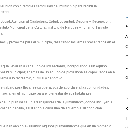
eunión con directores sectoriales del municipio para recibir la
e 2022.
C
 Social, Atención al Ciudadano, Salud, Juventud, Deporte y Recreación,
A
tituto Municipal de la Cultura, Instituto de Parques y Turismo, Instituto
na.
A
nes y proyectos para el municipio, resaltando los temas presentados en el
C
C
les que llevaran a cada uno de los sectores, incorporando a un equipo
E
 Salud Municipal; además de un equipo de profesionales capacitados en el
G
ente a lo recreativo, cultural y deportivo.
I
e trabajo para llevar estos operativos de abordaje a las comunidades,
social en el municipio para el bienestar de sus habitantes.
N
o de un plan de salud a trabajadores del ayuntamiento, donde incluyen a
R
u calidad de vida, asistiendo a cada uno de acuerdo a su condición.
T
ó que han venido evaluando algunos planteamientos que en un momento