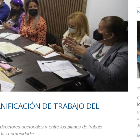
N
1
C
NIFICACIÓN DE TRABAJO DEL
l
L
a
J
irectores sectoriales y entre los planes de trabajo
n las comunidades.
l