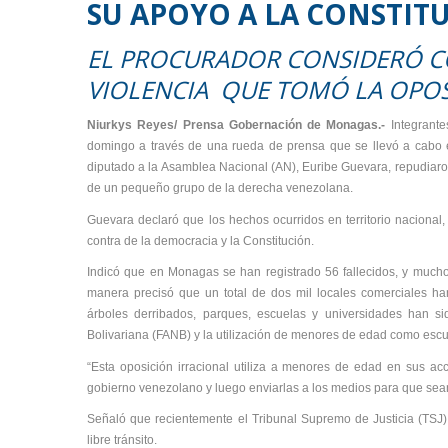
SU APOYO A LA CONSTIT
EL PROCURADOR CONSIDERÓ C
VIOLENCIA QUE TOMÓ LA OPOS
Niurkys Reyes/ Prensa Gobernación de Monagas.-
Integrant
domingo a través de una rueda de prensa que se llevó a cabo e
diputado a la Asamblea Nacional (AN), Euribe Guevara, repudiaron l
de un pequeño grupo de la derecha venezolana.
Guevara declaró que los hechos ocurridos en territorio nacional
contra de la democracia y la Constitución.
Indicó que en Monagas se han registrado 56 fallecidos, y mucho
manera precisó que un total de dos mil locales comerciales h
árboles derribados, parques, escuelas y universidades han s
Bolivariana (FANB) y la utilización de menores de edad como es
“Esta oposición irracional utiliza a menores de edad en sus ac
gobierno venezolano y luego enviarlas a los medios para que sean 
Señaló que recientemente el Tribunal Supremo de Justicia (TSJ)
libre tránsito.