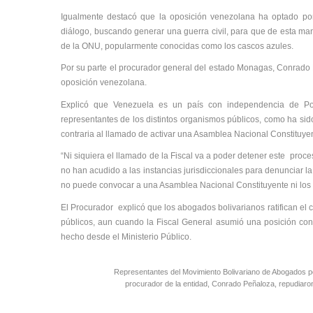
Igualmente destacó que la oposición venezolana ha optado por l
diálogo, buscando generar una guerra civil, para que de esta ma
de la ONU, popularmente conocidas como los cascos azules.
Por su parte el procurador general del estado Monagas, Conrado
oposición venezolana.
Explicó que Venezuela es un país con independencia de P
representantes de los distintos organismos públicos, como ha sid
contraria al llamado de activar una Asamblea Nacional Constituye
“Ni siquiera el llamado de la Fiscal va a poder detener este proce
no han acudido a las instancias jurisdiccionales para denunciar l
no puede convocar a una Asamblea Nacional Constituyente ni los a
El Procurador explicó que los abogados bolivarianos ratifican el 
públicos, aun cuando la Fiscal General asumió una posición cont
hecho desde el Ministerio Público.
Representantes del Movimiento Bolivariano de Abogados po
procurador de la entidad, Conrado Peñaloza, repudiaron 