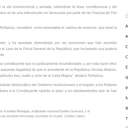
a vía insurreccional y armada, saliéndose la línea constitucional y del
nera se de una intervención en Venezuela por parte de las Fuerzas de Paz
C
A
 Peñaloza, consideró como lamentable el camino de violencia que tomó la
A
oder, y ha quedado demostrado por las posiciones que han asumido
C
o el caso de la Fiscal General de la República, que ha tomado una postura
nte.
C
so constituyente que es jurídicamente incuestionable, y por esta razón ellos
E
a supuesta ilegalidad de que el presidente de la República, Nicolás Maduro,
rtículos tres, cuatro y ocho de la Carta Magna”, destacó Peñaloza.
G
carácter democrático del Gobierno revolucionario y el respeto a los Poderes
I
raria a la Constituyente saldrán al paso a los planteamientos que se han
N
R
r el estado Monagas, el diputado nacional Euribes Guevara, y el
las acciones terroristas ocurridas en el país. (Carlos López)
T