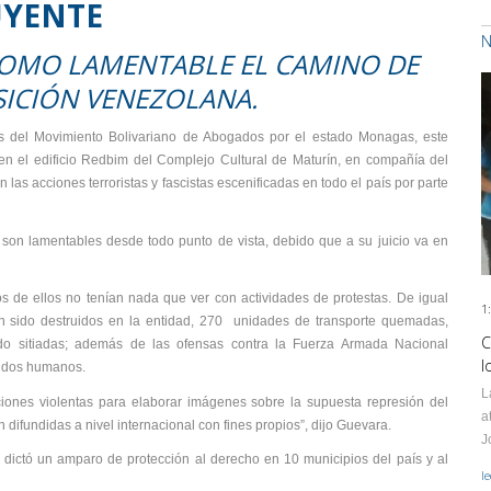
UYENTE
N
OMO LAMENTABLE EL CAMINO DE
ICIÓN VENEZOLANA.
es del Movimiento Bolivariano de Abogados por el estado Monagas, este
n el edificio Redbim del Complejo Cultural de Maturín, en compañía del
as acciones terroristas y fascistas escenificadas en todo el país por parte
, son lamentables desde todo punto de vista, debido que a su juicio va en
s de ellos no tenían nada que ver con actividades de protestas. De igual
1
an sido destruidos en la entidad, 270 unidades de transporte quemadas,
C
ido sitiadas; además de las ofensas contra la Fuerza Armada Nacional
l
cudos humanos.
L
ciones violentas para elaborar imágenes sobre la supuesta represión del
a
difundidas a nivel internacional con fines propios”, dijo Guevara.
J
 dictó un amparo de protección al derecho en 10 municipios del país y al
l