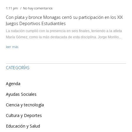
1:11 pm
No hay comentarios
Con plata y bronce Monagas cerró su participación en los XIX
Juegos Deportivos Estudiantiles
La natación cumplió con la presencia en seis finales, teniendo a la atleta
María Gómez, como la más destacada de esta disciplina. Jorge Morillo...
leer más
CATEGORÍAS
Agenda
Ayudas Sociales
Ciencia y tecnología
Cultura y Deportes
Educación y Salud