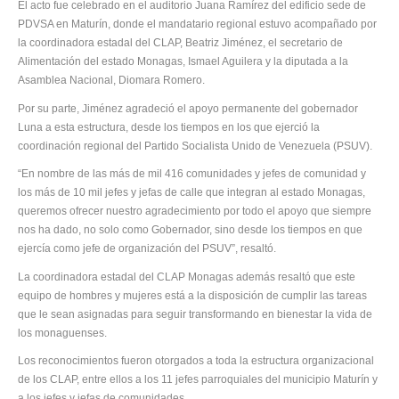
El acto fue celebrado en el auditorio Juana Ramírez del edificio sede de
PDVSA en Maturín, donde el mandatario regional estuvo acompañado por
la coordinadora estadal del CLAP, Beatriz Jiménez, el secretario de
Alimentación del estado Monagas, Ismael Aguilera y la diputada a la
Asamblea Nacional, Diomara Romero.
Por su parte, Jiménez agradeció el apoyo permanente del gobernador
Luna a esta estructura, desde los tiempos en los que ejerció la
coordinación regional del Partido Socialista Unido de Venezuela (PSUV).
“En nombre de las más de mil 416 comunidades y jefes de comunidad y
los más de 10 mil jefes y jefas de calle que integran al estado Monagas,
queremos ofrecer nuestro agradecimiento por todo el apoyo que siempre
nos ha dado, no solo como Gobernador, sino desde los tiempos en que
ejercía como jefe de organización del PSUV”, resaltó.
La coordinadora estadal del CLAP Monagas además resaltó que este
equipo de hombres y mujeres está a la disposición de cumplir las tareas
que le sean asignadas para seguir transformando en bienestar la vida de
los monaguenses.
Los reconocimientos fueron otorgados a toda la estructura organizacional
de los CLAP, entre ellos a los 11 jefes parroquiales del municipio Maturín y
a los jefes y jefas de comunidades.