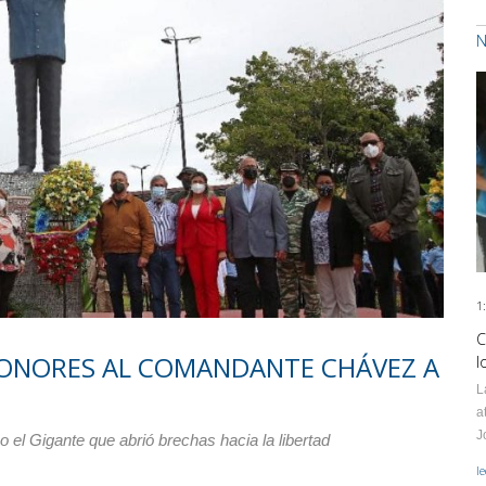
N
1
C
HONORES AL COMANDANTE CHÁVEZ A
l
L
a
J
 el Gigante que abrió brechas hacia la libertad
l