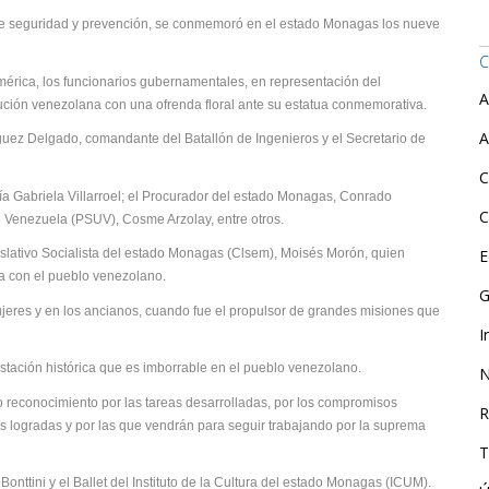
, de seguridad y prevención, se conmemoró en el estado Monagas los nueve
C
érica, los funcionarios gubernamentales, en representación del
A
ución venezolana con una ofrenda floral ante su estatua conmemorativa.
A
ríguez Delgado, comandante del Batallón de Ingenieros y el Secretario de
C
a Gabriela Villarroel; el Procurador del estado Monagas, Conrado
C
e Venezuela (PSUV), Cosme Arzolay, entre otros.
islativo Socialista del estado Monagas (Clsem), Moisés Morón, quien
E
a con el pueblo venezolano.
G
eres y en los ancianos, cuando fue el propulsor de grandes misiones que
I
ación histórica que es imborrable en el pueblo venezolano.
N
econocimiento por las tareas desarrolladas, por los compromisos
R
ias logradas y por las que vendrán para seguir trabajando por la suprema
T
onttini y el Ballet del Instituto de la Cultura del estado Monagas (ICUM).