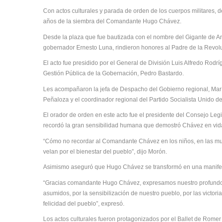
Con actos culturales y parada de orden de los cuerpos militares
años de la siembra del Comandante Hugo Chávez.
Desde la plaza que fue bautizada con el nombre del Gigante de Am
gobernador Ernesto Luna, rindieron honores al Padre de la Revol
El acto fue presidido por el General de División Luis Alfredo Rod
Gestión Pública de la Gobernación, Pedro Bastardo.
Les acompañaron la jefa de Despacho del Gobierno regional, Marí
Peñaloza y el coordinador regional del Partido Socialista Unido d
El orador de orden en este acto fue el presidente del Consejo Leg
recordó la gran sensibilidad humana que demostró Chávez en vid
“Cómo no recordar al Comandante Chávez en los niños, en las muj
velan por el bienestar del pueblo”, dijo Morón.
Asimismo aseguró que Hugo Chávez se transformó en una manifest
“Gracias comandante Hugo Chávez, expresamos nuestro profundo r
asumidos, por la sensibilización de nuestro pueblo, por las victor
felicidad del pueblo”, expresó.
Los actos culturales fueron protagonizados por el Ballet de Romer B