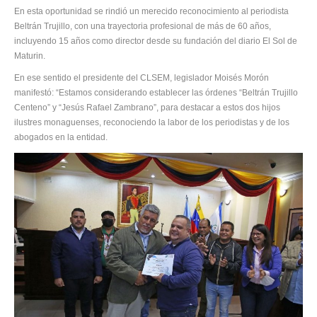
En esta oportunidad se rindió un merecido reconocimiento al periodista
Beltrán Trujillo, con una trayectoria profesional de más de 60 años,
incluyendo 15 años como director desde su fundación del diario El Sol de
Maturin.
En ese sentido el presidente del CLSEM, legislador Moisés Morón
manifestó: “Estamos considerando establecer las órdenes “Beltrán Trujillo
Centeno” y “Jesús Rafael Zambrano”, para destacar a estos dos hijos
ilustres monaguenses, reconociendo la labor de los periodistas y de los
abogados en la entidad.