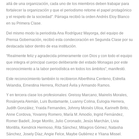
allá de una organización, cada uno de los miembros deben trabajar para
fortalecer la organización y que el periodismo retome el papel protagónico
y el respeto de la sociedad”. Párraga recibió la orden Andrés Eloy Blanco
en su Primera Clase.
Del mismo modo la periodista Ana Rodríguez Mayorga, del equipo de
Prensa Gobernación, recibió esta condecoración en Segunda Clase por su
destacada labor dentro de esa institución.
“Realmente feliz y agradecida primeramente con Dios y con todo el equipo
que integra el principal cuerpo deliberante del estado Monagas por este
reconocimiento a la labor periodística en todos los ámbitos”, manifestó.
Este reconocimiento también lo recibieron Alberthina Centeno, Estrella
Velandia, Ernestina Herrera, Richard Ávila y Armando Ramos.
Y en tercera clase los profesionales: Greissy Marcano, Mairelis Morales,
Rosányela Alemán, Luis Bustamante, Luanny Colina, Eulogia Herrera,
Judith González, Yraida Fernandes, Johnny Moisés Ulloa, Karineth Brito,
Anne Cordova, Yovanny Romero, María M. Amodío, Ingrid Fernández,
Romer Badell, Jorge Morillo, Julio Coronado, Jesús Marchán, Livia
Montilla, Kendrick Hermoso, Rita Sánchez, Milagros Gómez, Natasha
Sánchez, Josely Díaz, Angie Felce, Maybe Gutiérrez e Yliana Missel.