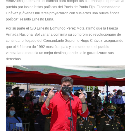
Venezuela, que marcó el camino para romper las cadenas que oprimían al
pueblo por las nefastas políticas del Pacto de Punto Fijo. El comandante
Chávez y jóvenes militares proyectaron con sus actos una nueva época
política”, resaltó Ernesto Luna.
Por su parte el G/D Ernesto Edmundo Pérez Mota afirmó que la Fuerza
Armada Nacional Bolivariana confirma su compromiso revolucionario de
continuar el legado del Comandante Supremo Hugo Chávez, asegurando
que el 4 febrero de 1992 mostró al país y al mundo que el pueblo
venezolano merecía un mejor destino, donde se le garantizaran sus
derechos.