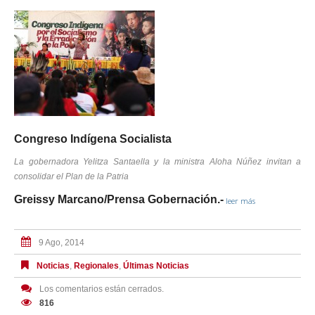
Congreso Indígena Socialista
La gobernadora Yelitza Santaella y la ministra Aloha Núñez invitan a
consolidar el Plan de la Patria
Greissy Marcano/Prensa Gobernación.-
leer más
9 Ago, 2014
Noticias
,
Regionales
,
Últimas Noticias
Los comentarios están cerrados.
816