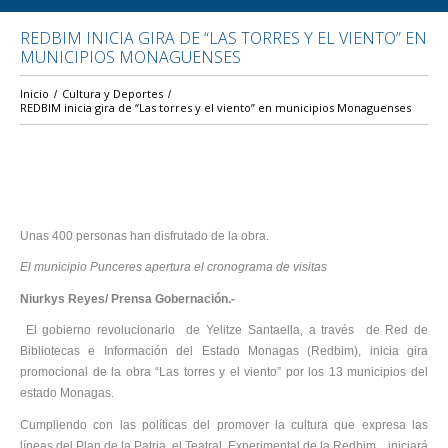
REDBIM INICIA GIRA DE “LAS TORRES Y EL VIENTO” EN
MUNICIPIOS MONAGUENSES
Inicio
Cultura y Deportes
REDBIM inicia gira de “Las torres y el viento” en municipios Monaguenses
Unas 400 personas han disfrutado de la obra.
El municipio Punceres apertura el cronograma de visitas
Niurkys Reyes/ Prensa Gobernación.-
El gobierno revolucionario de Yelitze Santaella, a través de Red de
Bibliotecas e Información del Estado Monagas (Redbim), inicia gira
promocional de la obra “Las torres y el viento” por los 13 municipios del
estado Monagas.
Cumpliendo con las políticas del promover la cultura que expresa las
líneas del Plan de la Patria, el Teatral Experimental de la Redbim, iniciará