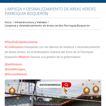
LIMPIEZA Y DESMALEZAMIENTO DE ÁREAS VERDES
PARROQUIA BOQUERÓN
Inicio
Infraestructura y Vialidad
Limpieza y desmalezamiento de áreas verdes Parroquia Boquerón
#PlanDeEmbellecimiento
#Continuamos
trabajando con las labores de limpieza y desmalezamiento
de áreas verdes, en el Ambulatorio Sabana del Zorro de la Parroquia
Boquerón
#Maturin
Gracias a la gestión de la gobernadora
@yelitzepsuv
@GobMonagas_
@NicolasMaduro