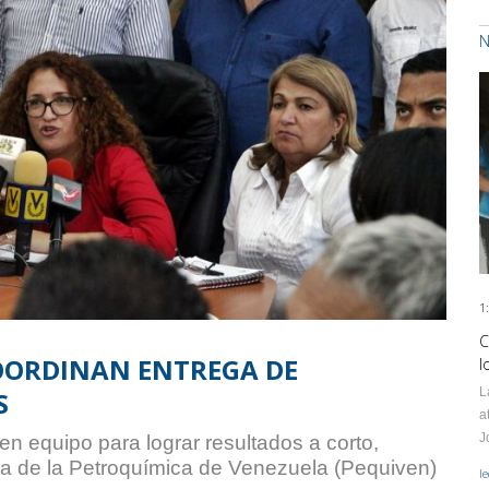
N
1
C
OORDINAN ENTREGA DE
l
L
S
a
J
n equipo para lograr resultados a corto,
nta de la Petroquímica de Venezuela (Pequiven)
l