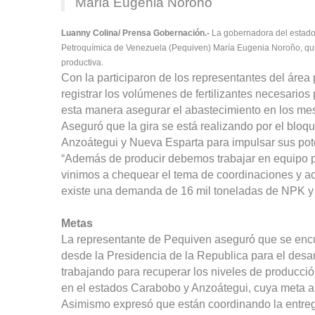
María Eugenia Noroño
Luanny Colina/ Prensa Gobernación.-
La gobernadora del estado M
Petroquímica de Venezuela (Pequiven) María Eugenia Noroño, quien
productiva.
Con la participaron de los representantes del área 
registrar los volúmenes de fertilizantes necesarios
esta manera asegurar el abastecimiento en los me
Aseguró que la gira se está realizando por el bloq
Anzoátegui y Nueva Esparta para impulsar sus pot
“Además de producir debemos trabajar en equipo pa
vinimos a chequear el tema de coordinaciones y acc
existe una demanda de 16 mil toneladas de NPK y 6
Metas
La representante de Pequiven aseguró que se encu
desde la Presidencia de la Republica para el desar
trabajando para recuperar los niveles de producción
en el estados Carabobo y Anzoátegui, cuya meta al
Asimismo expresó que están coordinando la entrega 