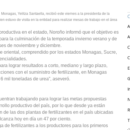
onagas, Yelitza Santaella, recibió este viernes a la presidenta de la
C
 estuvo de visita en la entidad para realizar mesas de trabajo en el área
A
productiva en el estado, Noroño informó que el objetivo es
A
 para la culminación de la temporada invierno verano y de
ses de noviembre y diciembre.
C
ue oriental, comprendido por los estados Monagas, Sucre,
C
encialidades.
ra lograr resultados a corto, mediano y largo plazo,
E
iones con el suministro de fertilizante, en Monagas
G
 mil toneladas de urea”, aseveró.
I
entran trabajando para lograr las metas propuestas
N
rollo productivo del país, por lo que desde ya están
R
 de las dos plantas de fertilizantes en el país ubicadas
canza hoy en día un 47 por ciento.
T
de fertilizantes a los productores para los primeros