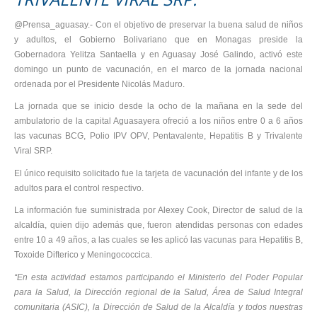
@Prensa_aguasay.- Con el objetivo de preservar la buena salud de niños
y adultos, el Gobierno Bolivariano que en Monagas preside la
Gobernadora Yelitza Santaella y en Aguasay José Galindo, activó este
domingo un punto de vacunación, en el marco de la jornada nacional
ordenada por el Presidente Nicolás Maduro.
La jornada que se inicio desde la ocho de la mañana en la sede del
ambulatorio de la capital Aguasayera ofreció a los niños entre 0 a 6 años
las vacunas BCG, Polio IPV OPV, Pentavalente, Hepatitis B y Trivalente
Viral SRP.
El único requisito solicitado fue la tarjeta de vacunación del infante y de los
adultos para el control respectivo.
La información fue suministrada por Alexey Cook, Director de salud de la
alcaldía, quien dijo además que, fueron atendidas personas con edades
entre 10 a 49 años, a las cuales se les aplicó las vacunas para Hepatitis B,
Toxoide Difterico y Meningococcica.
“En esta actividad estamos participando el Ministerio del Poder Popular
para la Salud, la Dirección regional de la Salud,
Área de Salud Integral
comunitaria (ASIC), la Dirección de Salud de la Alcaldía y todos nuestras