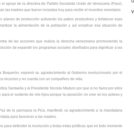
Ú
 el apoyo de la directiva de Partido Socialista Unido de Venezuela (Psuv),
an las madres que fueron incluidas hoy para recibir el incentivo monetario.
V
s planes de producción activando los patios productivos y fortalecer esas
antizar la alimentación de la población y así erradicar esa situación de
ntra de las acciones que realiza la derecha venezolana promoviendo la
volución de expandir los programas sociales diseñados para dignificar a las
ia Boquerón, expresó su agradecimiento al Gobierno revolucionario por el
jos recursos y no cuenta con un compañero de vida.
itza Santaella y al Presidente Nicolás Maduro por que si no fuera por ellos
e para el sustento de mis hijos porque la oposición no cree en los pobres y
 Paz de la parroquia la Pica, manifestó su agradecimiento a la mandataria
entada para favorecer a las madres.
rra para defender la revolución y todas estas políticas que en todo momento