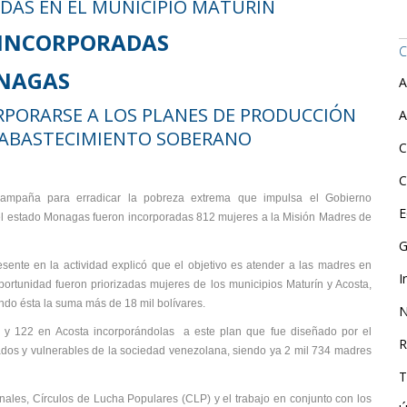
DAS EN EL MUNICIPIO MATURIN
 INCORPORADAS
C
ONAGAS
A
PORARSE A LOS PLANES DE PRODUCCIÓN
A
N ABASTECIMIENTO SOBERANO
C
C
ampaña para erradicar la pobreza extrema que impulsa el Gobierno
E
del estado Monagas fueron incorporadas 812 mujeres a la Misión Madres de
G
sente en la actividad explicó que el objetivo es atender a las madres en
I
rtunidad fueron priorizadas mujeres de los municipios Maturín y Acosta,
ando ésta la suma más de 18 mil bolívares.
N
 y 122 en Acosta incorporándolas a este plan que fue diseñado por el
R
os y vulnerables de la sociedad venezolana, siendo ya 2 mil 734 madres
T
les, Círculos de Lucha Populares (CLP) y el trabajo en conjunto con los