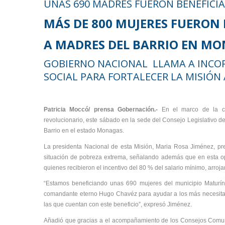
UNAS 690 MADRES FUERON BENEFICIA
MÁS DE 800 MUJERES FUERON
A MADRES DEL BARRIO EN M
GOBIERNO NACIONAL LLAMA A INCOR
SOCIAL PARA FORTALECER LA MISIÓ
Patricia Moccó/ prensa Gobernación.-
En el marco de la c
revolucionario, este sábado en la sede del Consejo Legislativo 
Barrio en el estado Monagas.
La presidenta Nacional de esta Misión, Maria Rosa Jiménez, pre
situación de pobreza extrema, señalando además que en esta opo
quienes recibieron el incentivo del 80 % del salario mínimo, arroj
“Estamos beneficiando unas 690 mujeres del municipio Maturín
comandante eterno Hugo Chavéz para ayudar a los más necesitad
las que cuentan con este beneficio”, expresó Jiménez.
Añadió que gracias a el acompañamiento de los Consejos Comuna