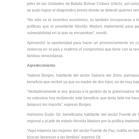
jefes de las Unidades de Batalla Bolívar Chávez (Ubch), así como
se pudo lograr el diagnóstico previo donde se detectó quienes serí
“No sólo es el incentivo económico, es también incorporarse a lo
políticas que el presidente Nicolás Maduro implementó para gar
vulnerabilidad en la que se encuentran”, exortó.
Aprovechó la oportunidad para hacer un pronunciamiento en co
violencia en el país y reafirmó el compromiso que tiene con la re
familias venezolanas.
Agredecimiento
Yadexis Borges, habitante del sector Sabana del Zorro, parroqu
beneficio que recibió ya que es madre de dos hijos, es de muy ba
“Verdaderamente le doy gracias a la gestión de la gobernadora Yel
no estuviera hoy recibiendo este beneficio que tanta falta me hac
tampoco les importa”, expresó Borges.
Asimismo Eudis Gil, beneficiaria habitante del sector Fuente de
regional y al jefe de estado Nicolás Maduro por la política implem
“Aquí estamos las mujeres del sector Fuente de Paz, rodilla en tie
buscan favorecer a las familias” expresó Gil.