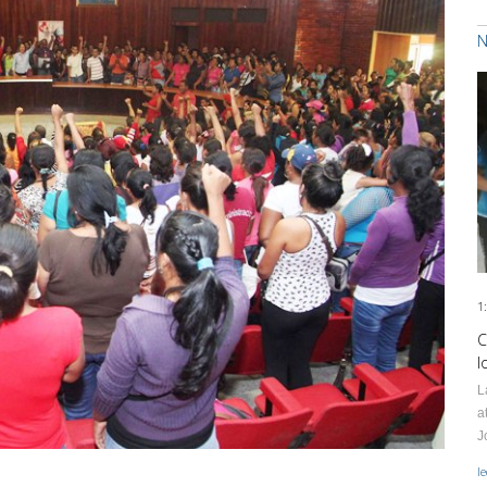
N
1
C
l
L
a
J
l