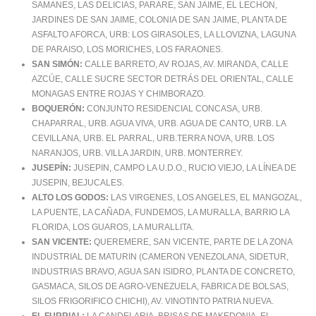
SAMANES, LAS DELICIAS, PARARE, SAN JAIME, EL LECHON,
JARDINES DE SAN JAIME, COLONIA DE SAN JAIME, PLANTA DE
ASFALTO AFORCA, URB: LOS GIRASOLES, LA LLOVIZNA, LAGUNA
DE PARAISO, LOS MORICHES, LOS FARAONES.
SAN SIMÓN:
CALLE BARRETO, AV ROJAS, AV. MIRANDA, CALLE
AZCÚE, CALLE SUCRE SECTOR DETRÁS DEL ORIENTAL, CALLE
MONAGAS ENTRE ROJAS Y CHIMBORAZO.
BOQUERÓN:
CONJUNTO RESIDENCIAL CONCASA, URB.
CHAPARRAL, URB. AGUA VIVA, URB. AGUA DE CANTO, URB. LA
CEVILLANA, URB. EL PARRAL, URB.TERRA NOVA, URB. LOS
NARANJOS, URB. VILLA JARDIN, URB. MONTERREY.
JUSEPÍN:
JUSEPIN, CAMPO LA U.D.O., RUCIO VIEJO, LA LÍNEA DE
JUSEPIN, BEJUCALES.
ALTO LOS GODOS:
LAS VIRGENES, LOS ANGELES, EL MANGOZAL,
LA PUENTE, LA CAÑADA, FUNDEMOS, LA MURALLA, BARRIO LA
FLORIDA, LOS GUAROS, LA MURALLITA.
SAN VICENTE:
QUEREMERE, SAN VICENTE, PARTE DE LA ZONA
INDUSTRIAL DE MATURIN (CAMERON VENEZOLANA, SIDETUR,
INDUSTRIAS BRAVO, AGUA SAN ISIDRO, PLANTA DE CONCRETO,
GASMACA, SILOS DE AGRO-VENEZUELA, FABRICA DE BOLSAS,
SILOS FRIGORIFICO CHICHI), AV. VINOTINTO PATRIA NUEVA.