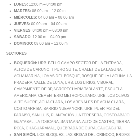
LUNES:
12:00 m – 04:00 pm
MARTES:
08:00 am – 12:00 m
MIÉRCOLES:
04:00 am – 08:00 am
JUEVES:
00:00 am – 04:00 am
VIERNES:
04:00 pm – 08:00 pm
SÁBADO:
12:00 m – 04:00 pm
DOMINGO:
08:00 am – 12:00 m
SECTORES
BOQUERÓN:
URB: BELLO CAMPO SECTOR DE LA ENTRADA,
ALTOS DE CARUNO, TIPURO SUITE, CHALET DE LA LAGUNA,
AGUA MARINA, LOMAS DEL BOSQUE, BOSQUE DE LA LAGUNA, LA
PRADERA, VALLE DE LUNA, URB. LOS LIRIOS, VIBORAL,
CAMPAMENTO DE BP, AGROPECUARIA TABLANTE, ESCUELA
AMERICANA, CEMENTERIO METROPOLITANO, URB. LOS OLIVOS,
ALTO SUCRE, AGUA CLARA, LOS ARENALES DE AGUA CLARA,
COSTO ARRIBA, BARRIO NUEVA YORK, URB. PUERTAS DEL
PARAISO, SAN LUIS, PLANTACIÓN, LA TERESERA, COSTO ABAJO,
GUAYABAL, LA TOSCANA, SANTA ANA, ALTO DE CASTRO, TIERRA
ROJA, CHAGUARAMAL, QUEBRADA DE CURA, CAUCAGUITA.
SAN SIMÓN:
LOS BLOQUES, LAS BRISAS DEL ORINOCO, BRISAS