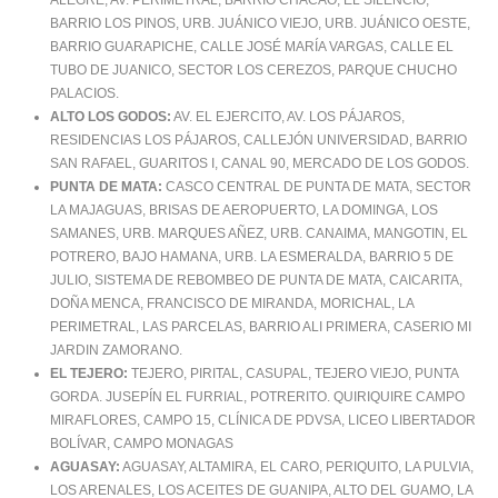
ALEGRE, AV. PERIMETRAL, BARRIO CHACAO, EL SILENCIO,
BARRIO LOS PINOS, URB. JUÁNICO VIEJO, URB. JUÁNICO OESTE,
BARRIO GUARAPICHE, CALLE JOSÉ MARÍA VARGAS, CALLE EL
TUBO DE JUANICO, SECTOR LOS CEREZOS, PARQUE CHUCHO
PALACIOS.
ALTO LOS GODOS:
AV. EL EJERCITO, AV. LOS PÁJAROS,
RESIDENCIAS LOS PÁJAROS, CALLEJÓN UNIVERSIDAD, BARRIO
SAN RAFAEL, GUARITOS I, CANAL 90, MERCADO DE LOS GODOS.
PUNTA DE MATA:
CASCO CENTRAL DE PUNTA DE MATA, SECTOR
LA MAJAGUAS, BRISAS DE AEROPUERTO, LA DOMINGA, LOS
SAMANES, URB. MARQUES AÑEZ, URB. CANAIMA, MANGOTIN, EL
POTRERO, BAJO HAMANA, URB. LA ESMERALDA, BARRIO 5 DE
JULIO, SISTEMA DE REBOMBEO DE PUNTA DE MATA, CAICARITA,
DOÑA MENCA, FRANCISCO DE MIRANDA, MORICHAL, LA
PERIMETRAL, LAS PARCELAS, BARRIO ALI PRIMERA, CASERIO MI
JARDIN ZAMORANO.
EL TEJERO:
TEJERO, PIRITAL, CASUPAL, TEJERO VIEJO, PUNTA
GORDA. JUSEPÍN EL FURRIAL, POTRERITO. QUIRIQUIRE CAMPO
MIRAFLORES, CAMPO 15, CLÍNICA DE PDVSA, LICEO LIBERTADOR
BOLÍVAR, CAMPO MONAGAS
AGUASAY:
AGUASAY, ALTAMIRA, EL CARO, PERIQUITO, LA PULVIA,
LOS ARENALES, LOS ACEITES DE GUANIPA, ALTO DEL GUAMO, LA