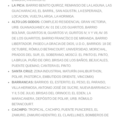
ZAMORA, PARARISITO.
LA PICA:
BARRIO BENITO QUIROZ, REMANSO DE LA LAGUNA, LAS
GUACHARACAS, EL BARRIL, SAN AGUSTIN, LA ESPERANZA,
LOCACION, VUELTA LARGA, LA HORMIGA.
ALTO LOS GODOS:
COMPLEJO RESIDENCIAL GRAN VICTORIA,
URB. GUANAGUANEY, AV. 01 DE LOS GUARITOS, BARRIO
BOLÍVAR, GUARITOS III, GUARITOS VI, GURITOS IV, V Y VII, AV. 05
DE LOS GUARITOS, BARRIO FRANCÍSCO DE MIRANDA, BARRIO
LIBERTADOR, PASEO LA GRACIA DE DIOS, U.D.O., BARRIOS: 18 DE
OCTUBRE, RÓMULO BETANCOURT, UNIVERSIDAD, MORICHAL,
PRADOS DEL SUR, EL SOBERANO, MOSCÚ. EL PINTO EL PINTO,
LA BRUJA, PUÑO DE ORO, BRISAS DE LOS BAÑOS, BEJUCALES,
PUENTE QUEMAO, CANTERA EL PINTO.
SANTA CRUZ:
ZONA INDUSTRIAL MATURÍN (HALIBURTHON,
POLAR, PASTORCA, EMBUTIDOS ORIENTE, VINCOMIX)
BARRANCAS:
BARRIOS: EL ESTERITO, EL PESO, EL PARAISO,
VILLA HERMOSA, ANTONIO JOSÉ DE SUCRE, NUEVA BARRANCA I
Y II, 5 DE JULIO, BRISAS DEL ORINOCO, EL EDEN, LA
MARACANERA, DEPÓSITO DE POLAR, URB. RÓMULO
BETANCOURT.
CACHIPO:
TROPICAL, CACHIPO, PUENTE PUNCERES, EL
ZAMURO, ZAMURO ADENTRO, EL CLAVELLINES, BOMBEROS DE