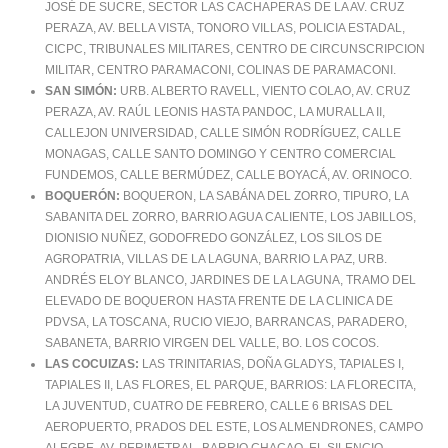
JOSÉ DE SUCRE, SECTOR LAS CACHAPERAS DE LA AV. CRUZ
PERAZA, AV. BELLA VISTA, TONORO VILLAS, POLICIA ESTADAL,
CICPC, TRIBUNALES MILITARES, CENTRO DE CIRCUNSCRIPCION
MILITAR, CENTRO PARAMACONI, COLINAS DE PARAMACONI.
SAN SIMÓN:
URB. ALBERTO RAVELL, VIENTO COLAO, AV. CRUZ
PERAZA, AV. RAÚL LEONIS HASTA PANDOC, LA MURALLA II,
CALLEJON UNIVERSIDAD, CALLE SIMÓN RODRÍGUEZ, CALLE
MONAGAS, CALLE SANTO DOMINGO Y CENTRO COMERCIAL
FUNDEMOS, CALLE BERMÚDEZ, CALLE BOYACÁ, AV. ORINOCO.
BOQUERÓN:
BOQUERON, LA SABÁNA DEL ZORRO, TIPURO, LA
SABANITA DEL ZORRO, BARRIO AGUA CALIENTE, LOS JABILLOS,
DIONISIO NUÑEZ, GODOFREDO GONZÁLEZ, LOS SILOS DE
AGROPATRIA, VILLAS DE LA LAGUNA, BARRIO LA PAZ, URB.
ANDRÉS ELOY BLANCO, JARDINES DE LA LAGUNA, TRAMO DEL
ELEVADO DE BOQUERON HASTA FRENTE DE LA CLINICA DE
PDVSA, LA TOSCANA, RUCIO VIEJO, BARRANCAS, PARADERO,
SABANETA, BARRIO VIRGEN DEL VALLE, BO. LOS COCOS.
LAS COCUIZAS:
LAS TRINITARIAS, DOÑA GLADYS, TAPIALES I,
TAPIALES II, LAS FLORES, EL PARQUE, BARRIOS: LA FLORECITA,
LA JUVENTUD, CUATRO DE FEBRERO, CALLE 6 BRISAS DEL
AEROPUERTO, PRADOS DEL ESTE, LOS ALMENDRONES, CAMPO