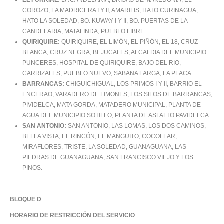
EL FURRIAL:
LA CANDELARIA, BRISAS DE MAKEDONIA, EL
COROZO, LA MADRICERA I Y II, AMARILIS, HATO CURINAGUA,
HATO LA SOLEDAD, BO. KUWAY I Y II, BO. PUERTAS DE LA
CANDELARIA, MATALINDA, PUEBLO LIBRE.
QUIRIQUIRE:
QUIRIQUIRE, EL LIMÓN, EL PIÑÓN, EL 18, CRUZ
BLANCA, CRUZ NEGRA, BEJUCALES, ALCALDIA DEL MUNICIPIO
PUNCERES, HOSPITAL DE QUIRIQUIRE, BAJO DEL RIO,
CARRIZALES, PUEBLO NUEVO, SABANA LARGA, LA PLACA.
BARRANCAS:
CHIGUICHIGUAL, LOS PRIMOS I Y II, BARRIO EL
ENCERAO, VARADERO DE LIMONES, LOS SILOS DE BARRANCAS,
PIVIDELCA, MATA GORDA, MATADERO MUNICIPAL, PLANTA DE
AGUA DEL MUNICIPIO SOTILLO, PLANTA DE ASFALTO PAVIDELCA.
SAN ANTONIO:
SAN ANTONIO, LAS LOMAS, LOS DOS CAMINOS,
BELLA VISTA, EL RINCÓN, EL MANGUITO, COCOLLAR,
MIRAFLORES, TRISTE, LA SOLEDAD, GUANAGUANA, LAS
PIEDRAS DE GUANAGUANA, SAN FRANCISCO VIEJO Y LOS
PINOS.
BLOQUE D
HORARIO DE RESTRICCIÓN DEL SERVICIO