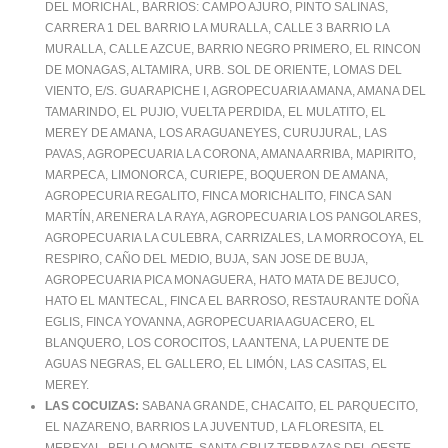
DEL MORICHAL, BARRIOS: CAMPO AJURO, PINTO SALINAS,
CARRERA 1 DEL BARRIO LA MURALLA, CALLE 3 BARRIO LA
MURALLA, CALLE AZCUE, BARRIO NEGRO PRIMERO, EL RINCON
DE MONAGAS, ALTAMIRA, URB. SOL DE ORIENTE, LOMAS DEL
VIENTO, E/S. GUARAPICHE I, AGROPECUARIA AMANA, AMANA DEL
TAMARINDO, EL PUJIO, VUELTA PERDIDA, EL MULATITO, EL
MEREY DE AMANA, LOS ARAGUANEYES, CURUJURAL, LAS
PAVAS, AGROPECUARIA LA CORONA, AMANA ARRIBA, MAPIRITO,
MARPECA, LIMONORCA, CURIEPE, BOQUERON DE AMANA,
AGROPECURIA REGALITO, FINCA MORICHALITO, FINCA SAN
MARTÍN, ARENERA LA RAYA, AGROPECUARIA LOS PANGOLARES,
AGROPECUARIA LA CULEBRA, CARRIZALES, LA MORROCOYA, EL
RESPIRO, CAÑO DEL MEDIO, BUJA, SAN JOSE DE BUJA,
AGROPECUARIA PICA MONAGUERA, HATO MATA DE BEJUCO,
HATO EL MANTECAL, FINCA EL BARROSO, RESTAURANTE DOÑA
EGLIS, FINCA YOVANNA, AGROPECUARIA AGUACERO, EL
BLANQUERO, LOS COROCITOS, LA ANTENA, LA PUENTE DE
AGUAS NEGRAS, EL GALLERO, EL LIMÓN, LAS CASITAS, EL
MEREY.
LAS COCUIZAS:
SABANA GRANDE, CHACAITO, EL PARQUECITO,
EL NAZARENO, BARRIOS LA JUVENTUD, LA FLORESITA, EL