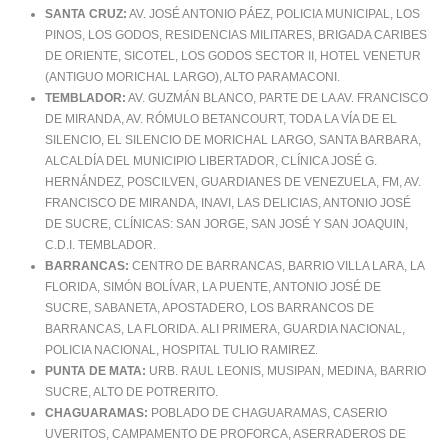
SANTA CRUZ:
AV. JOSÉ ANTONIO PÁEZ, POLICIA MUNICIPAL, LOS
PINOS, LOS GODOS, RESIDENCIAS MILITARES, BRIGADA CARIBES
DE ORIENTE, SICOTEL, LOS GODOS SECTOR II, HOTEL VENETUR
(ANTIGUO MORICHAL LARGO), ALTO PARAMACONI.
TEMBLADOR:
AV. GUZMÁN BLANCO, PARTE DE LA AV. FRANCISCO
DE MIRANDA, AV. RÓMULO BETANCOURT, TODA LA VÍA DE EL
SILENCIO, EL SILENCIO DE MORICHAL LARGO, SANTA BARBARA,
ALCALDÍA DEL MUNICIPIO LIBERTADOR, CLÍNICA JOSÉ G.
HERNÁNDEZ, POSCILVEN, GUARDIANES DE VENEZUELA, FM, AV.
FRANCISCO DE MIRANDA, INAVI, LAS DELICIAS, ANTONIO JOSÉ
DE SUCRE, CLÍNICAS: SAN JORGE, SAN JOSÉ Y SAN JOAQUIN,
C.D.I. TEMBLADOR.
BARRANCAS:
CENTRO DE BARRANCAS, BARRIO VILLA LARA, LA
FLORIDA, SIMÓN BOLÍVAR, LA PUENTE, ANTONIO JOSÉ DE
SUCRE, SABANETA, APOSTADERO, LOS BARRANCOS DE
BARRANCAS, LA FLORIDA. ALI PRIMERA, GUARDIA NACIONAL,
POLICIA NACIONAL, HOSPITAL TULIO RAMIREZ.
PUNTA DE MATA:
URB. RAUL LEONIS, MUSIPAN, MEDINA, BARRIO
SUCRE, ALTO DE POTRERITO.
CHAGUARAMAS:
POBLADO DE CHAGUARAMAS, CASERIO
UVERITOS, CAMPAMENTO DE PROFORCA, ASERRADEROS DE