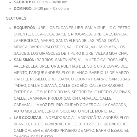
SÁBADO:
00:00 am – 04:00 am
DOMINGO:
04:00 pm – 08:00 pm
SECTORES:
BOQUERÓN:
URB. LOS TUCANES, URB. SAN MIGUEL, C.C. PETRO
ORIENTE, COCA-COLA, BAIKER, PROGASCA, URB. LA ESTANCIA,
LA ARBOLEDA, MAKRO, SANTA ELENA DE LAS PIÑAS, DOÑA
MEMCA, BARRIO PALO SECO, VALLE REAL, VILLAS PLAZA, LOS
SAUCES, LOS GIRASOLES DE TIPURO II, URB. VILLAS MORICHAL
SAN SIMÓN:
BARRIOS: SANTA INÉS, VILLA HERÓICA, ROSA INÉS,
VALENZUELA, UPEL, URB. PUERTAS DEL SUR, URB. LOMAS DEL
VIENTO, PARQUE ANDRÉS ELOY BLANCO, BARRIO 18 DE MARZO,
HATO EL ROSILLO, URB. JUÁNICO COUNTRY, BARRIO SAN JUDAS
TADEO, CALLE CUMANÁ, CALLE CEDEÑO, CALLE CARABOBO
ENTRE CALLE SUCRE Y ROJAS, SECTOR PALO NEGRO, AV. RIVAS,
CALLE, LA MANGA, PROLONGACIÓN CARVAJAL, CALLE
CARVAJAL, LA VOZ DEL RIO, CIUDAD COMERCIAL LA CASCADA,
AUTO MOTEL MILLENIUM, SIGO, AUTO MOTEL MORICHAL.
LAS COCUIZAS:
LA DEMOCRACIA, LA MONTAÑITA, ANDRÉS ELOY
BLANCO, URB. CHAPARRAL, CALLE 10 Y 12 DE EL SILENCIO DE
CAMPO ALEGRE, BARRIO PRIMERO DE MAYO, BARRIO EZEQUIEL