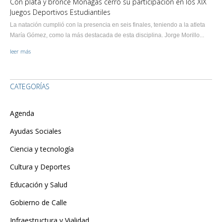
Con plata y bronce Monagas cerró su participación en los XIX
Juegos Deportivos Estudiantiles
La natación cumplió con la presencia en seis finales, teniendo a la atleta
María Gómez, como la más destacada de esta disciplina. Jorge Morillo...
leer más
CATEGORÍAS
Agenda
Ayudas Sociales
Ciencia y tecnología
Cultura y Deportes
Educación y Salud
Gobierno de Calle
Infraestructura y Vialidad