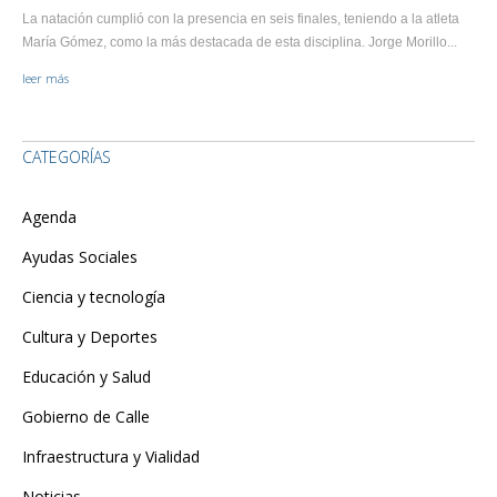
La natación cumplió con la presencia en seis finales, teniendo a la atleta
María Gómez, como la más destacada de esta disciplina. Jorge Morillo...
leer más
CATEGORÍAS
Agenda
Ayudas Sociales
Ciencia y tecnología
Cultura y Deportes
Educación y Salud
Gobierno de Calle
Infraestructura y Vialidad
Noticias