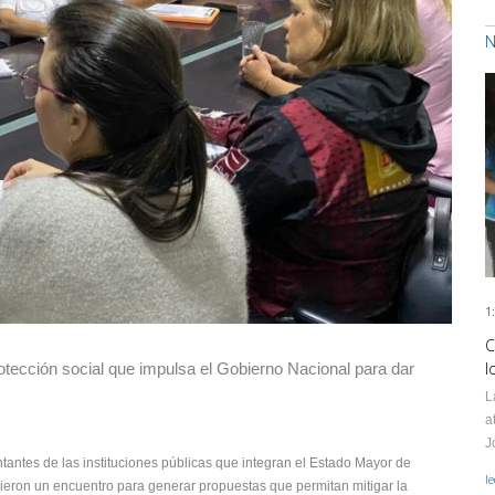
N
1
C
l
tección social que impulsa el Gobierno Nacional para dar
L
a
J
entantes de las instituciones públicas que integran el Estado Mayor de
l
ieron un encuentro para generar propuestas que permitan mitigar la