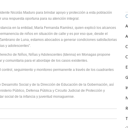
sidente Nicolás Maduro para brindar apoyo y protección a esta población
C
r una respuesta oportuna para su atención integral.
A
nstancia en la entidad, María Fernanda Ramírez, quien explicó los alcances
permanencia de niños en situación de calle y es por eso que, desde el
A
 Zambrano de Luna, estamos abocados a generar condiciones satisfactorias
ñas y adolescentes”.
C
e Derecho de Niños, Niñas y Adolescentes (Idenna) en Monagas propone
C
iar y comunitaria para el abordaje de los casos existentes.
E
l control, seguimiento y monitoreo permanente a través de los cuadrantes
G
e Desarrollo Social y de la Dirección de Educación de la Gobernación, así
I
nisterio Público, Defensa Pública y Circuito Judicial de Protección y
ar social de la infancia y juventud monaguense.
N
R
T