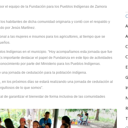
a por el equipo de la Fundación para los Pueblos Indígenas de Zamora
C
 a los habitantes de dicha comunidad originaria y contó con el respaldo y
A
do por Jesús Martínez.
A
nal a las mujeres e insumos para los agricultores, al tiempo que se
queños.
C
ueblos Indígenas en el municipio. “Hoy acompañamos esta jornada que fue
C
s importante destacar el papel de Fundainza en este tipo de actividades
nocimiento por parte del Ministerio para los Pueblos Indígenas.
E
e una jornada de cedulación para la población indígena.
G
, en los próximos días se estará realizando una jornada de cedulación al
I
orgullosos de lo que somos”.
l de garantizar el bienestar de forma inclusiva de las comunidades
N
R
T