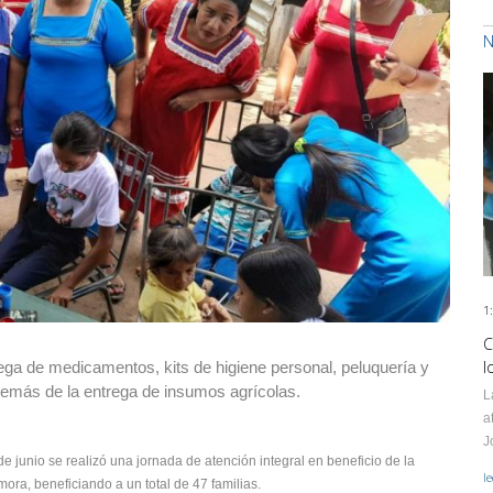
N
1
C
l
trega de medicamentos, kits de higiene personal, peluquería y
además de la entrega de insumos agrícolas.
L
a
J
de junio se realizó una jornada de atención integral en beneficio de la
l
ra, beneficiando a un total de 47 familias.