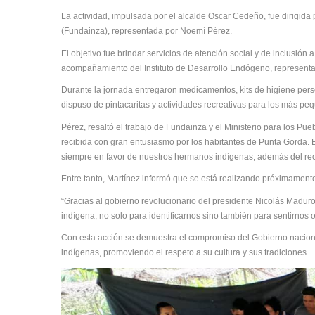
La actividad, impulsada por el alcalde Oscar Cedeño, fue dirigid
(Fundainza), representada por Noemí Pérez.
El objetivo fue brindar servicios de atención social y de inclusión
acompañamiento del Instituto de Desarrollo Endógeno, representa
Durante la jornada entregaron medicamentos, kits de higiene perso
dispuso de pintacaritas y actividades recreativas para los más pe
Pérez, resaltó el trabajo de Fundainza y el Ministerio para los P
recibida con gran entusiasmo por los habitantes de Punta Gorda. E
siempre en favor de nuestros hermanos indígenas, además del reco
Entre tanto, Martínez informó que se está realizando próximament
“Gracias al gobierno revolucionario del presidente Nicolás Maduro
indígena, no solo para identificarnos sino también para sentirnos 
Con esta acción se demuestra el compromiso del Gobierno naciona
indígenas, promoviendo el respeto a su cultura y sus tradiciones.