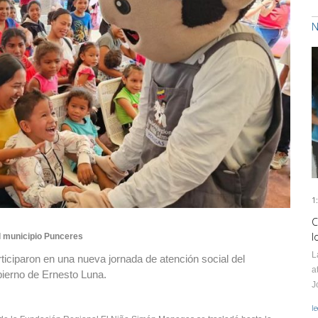
N
1
C
l
l municipio Punceres
L
rticiparon en una nueva jornada de atención social del
a
ierno de Ernesto Luna.
J
l