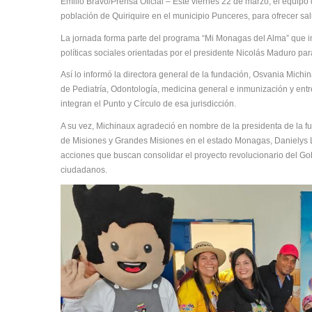
Emilio Bravo/Prensa Oficial – Este viernes 22 de marzo, el equip
población de Quiriquire en el municipio Punceres, para ofrecer sa
La jornada forma parte del programa “Mi Monagas del Alma” que i
políticas sociales orientadas por el presidente Nicolás Maduro par
Así lo informó la directora general de la fundación, Osvania Michin
de Pediatría, Odontología, medicina general e inmunización y ent
integran el Punto y Círculo de esa jurisdicción.
A su vez, Michinaux agradeció en nombre de la presidenta de la fu
de Misiones y Grandes Misiones en el estado Monagas, Danielys L
acciones que buscan consolidar el proyecto revolucionario del Gob
ciudadanos.