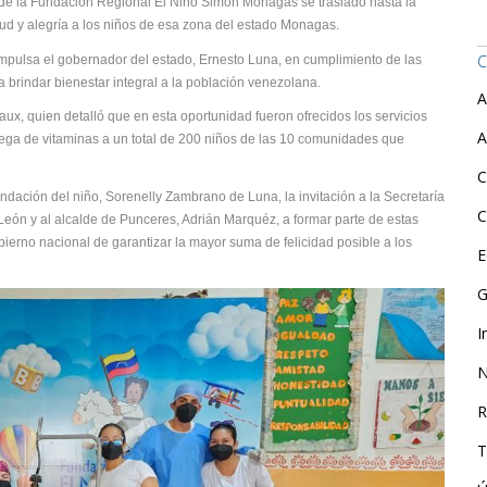
o de la Fundación Regional El Niño Simón Monagas se trasladó hasta la
lud y alegría a los niños de esa zona del estado Monagas.
C
mpulsa el gobernador del estado, Ernesto Luna, en cumplimiento de las
a brindar bienestar integral a la población venezolana.
A
aux, quien detalló que en esta oportunidad fueron ofrecidos los servicios
A
rega de vitaminas a un total de 200 niños de las 10 comunidades que
C
ndación del niño, Sorenelly Zambrano de Luna, la invitación a la Secretaría
C
eón y al alcalde de Punceres, Adrián Marquéz, a formar parte de estas
ierno nacional de garantizar la mayor suma de felicidad posible a los
E
G
I
N
R
T