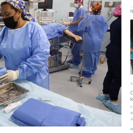
N
1
C
l
L
a
J
l