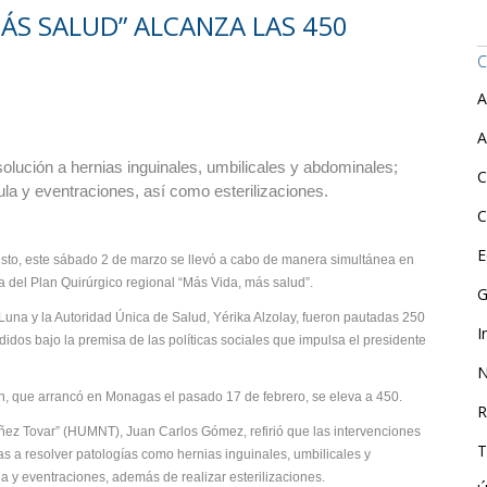
ÁS SALUD” ALCANZA LAS 450
C
A
A
olución a hernias inguinales, umbilicales y abdominales;
C
ula y eventraciones, así como esterilizaciones.
C
E
visto, este sábado 2 de marzo se llevó a cabo de manera simultánea en
 del Plan Quirúrgico regional “Más Vida, más salud”.
G
Luna y la Autoridad Única de Salud, Yérika Alzolay, fueron pautadas 250
I
didos bajo la premisa de las políticas sociales que impulsa el presidente
N
n, que arrancó en Monagas el pasado 17 de febrero, se eleva a 450.
R
 Núñez Tovar” (HUMNT), Juan Carlos Gómez, refirió que las intervenciones
T
s a resolver patologías como hernias inguinales, umbilicales y
la y eventraciones, además de realizar esterilizaciones.