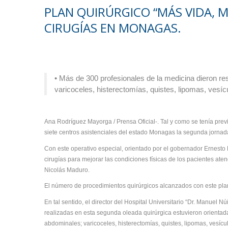
PLAN QUIRÚRGICO “MÁS VIDA, M
CIRUGÍAS EN MONAGAS.
• Más de 300 profesionales de la medicina dieron res
varicoceles, histerectomías, quistes, lipomas, vesíc
Ana Rodríguez Mayorga / Prensa Oficial-. Tal y como se tenía pre
siete centros asistenciales del estado Monagas la segunda jornada
Con este operativo especial, orientado por el gobernador Ernesto 
cirugías para mejorar las condiciones físicas de los pacientes aten
Nicolás Maduro.
El número de procedimientos quirúrgicos alcanzados con este pla
En tal sentido, el director del Hospital Universitario “Dr. Manuel
realizadas en esta segunda oleada quirúrgica estuvieron orientada
abdominales; varicoceles, histerectomías, quistes, lipomas, vesícu