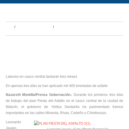
PLAN FIESTA DEL ASFALTO AVANZA EN
RECUPERACIÓN DEL CENTRO DE MATURÍN
Inicio
Infraestructura y Vialidad
Plan Fiesta del Asfalto avanza en recuperación del centro de Maturín
Labores en casco central tardarán tres meses
En apenas tres días se han aplicado mil 400 toneladas de asfalto
Nazareth Montilla/Prensa Gobernación.-
Durante los primeros tres días
de trabajo del plan Fiesta del Asfalto en el casco central de la ciudad de
Maturín, el gobierno de Yelitza Santaella ha pavimentado tramos
importantes en las calles Miranda, Rivas, Cedeño y Chimborazo.
Leonardo
Jayaro,