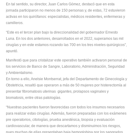
En tal sentido, su director, Juan Carlos Gómez, destacó que en esta
jornada participaron no menos de 150 personas y, de estas, 72 estuvieron
activas en los quirófanos: especialistas, médicos residentes, enfermeras y
camilleros.
“Este es el tercer plan bajo la direccionalidad del gobernador Ernesto
Luna. En los dos anteriores, desarrollados en el 2022, superamos las mil
cirugías y en este estamos rozando las 700 en los tres niveles quirúrgicos”,
apuntó.
Manifestó que para cristalizar este operativo también activaron personal de
los servicios de Banco de Sangre, Laboratorio, Administración, Seguridad
y Ambientalismo.
En torno a ello, Anelsie Montserrat, jefa del Departamento de Ginecología y
Obstetricia, resaltó que operaron a más de 50 mujeres por histerectomía al
presentar fibromatosis uterinas gigantes, prolapsos vaginales y
biomatosis, entre otras patologías.
“Nuestras pacientes fueron favorecidas con todos los insumos necesarios
para realizar estas cirugías. Además, fueron preparadas con los exámenes
pre operatorios, citologías, prueba anestésica, biopsia y evaluación
cardiovascular, de manera que descartamos y disminuimos los riesgos,
pues muchas de ellas presentaban baja hemoglobina por los sangrados