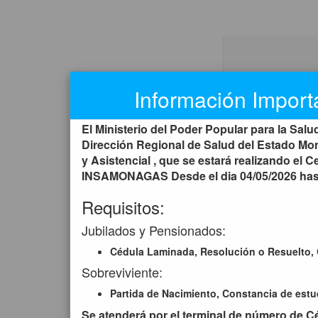
Información Import
El Ministerio del Poder Popular para la Sal
Dirección Regional de Salud del Estado Mon
y
Asistencial
, que se estará realizando el C
INSAMONAGAS Desde el dia 04/05/2026 hasta
Nº de Cedula
Requisitos:
Jubilados y Pensionados:
Contraseña
Cédula Laminada, Resolución o Resuelto, 
Sobreviviente:
Partida de Nacimiento, Constancia de estu
Se atenderá por el terminal de número de C